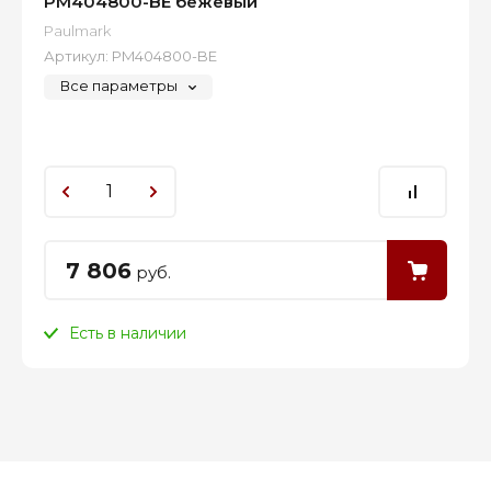
PM404800-BE бежевый
Paulmark
Артикул:
PM404800-BE
Все параметры
7 806
руб.
Есть в наличии