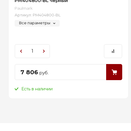
PM404800-BL черный
Paulmark
Артикул:
PM404800-BL
Все параметры
7 806
руб.
Есть в наличии