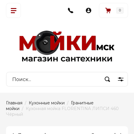
0
Главная
  /  
Кухонные мойки
  /  
Гранитные 
мойки
  /  Кухонная мойка FLORENTINA ЛИПСИ 460 
Чёрный