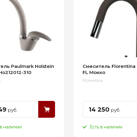
ель Paulmark Holstein
Смеситель Florentina
Ho212012-310
FL Мокко
k
Florentina
49
14 250
руб.
руб.
 в наличии
Есть в наличии