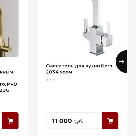
Смеситель для кухни Kern
яжным
2034 хром
Kern
то, PVD
02BG
11 000
руб.