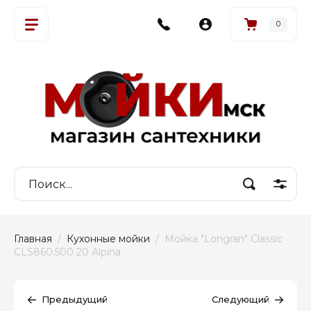
0
Главная
  /  
Кухонные мойки
  /  Мойка "Longran" Classic 
CLS860.500 20 Alpina
Предыдущий
Следующий