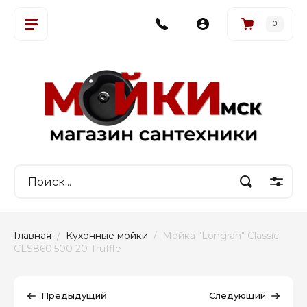
0
Главная
  /  
Кухонные мойки
  /  Мойка "Longran" Classic 
CLS860.500 20 Truffle
Предыдущий
Следующий