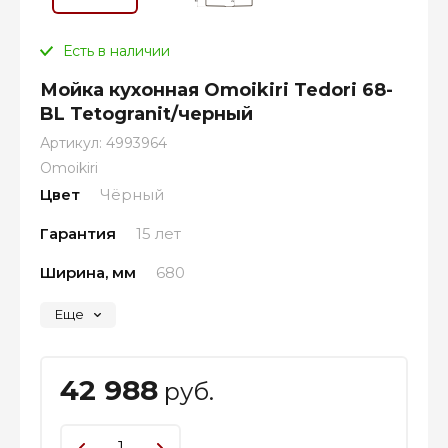
Есть в наличии
Мойка кухонная Omoikiri Tedori 68-
BL Tetogranit/черный
Артикул:
4993964
Omoikiri
Цвет
Чёрный
Гарантия
15 лет
Ширина, мм
680
Еще
42 988
руб.