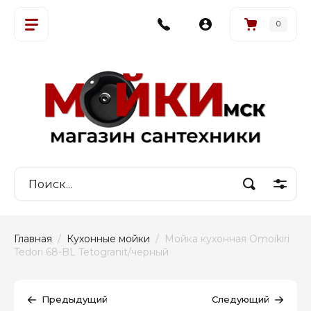
0
Главная
  /  
Кухонные мойки
  /  Мойка кухонная Omoikiri 
Tedori 68-BL Tetogranit/черный
Предыдущий
Следующий