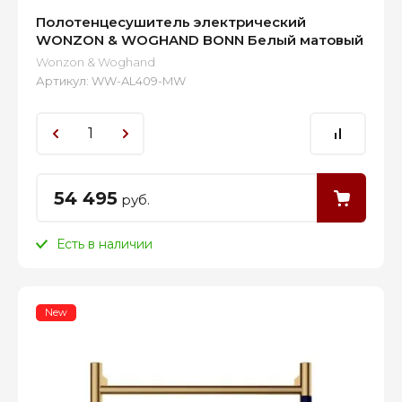
Полотенцесушитель электрический
WONZON & WOGHAND BONN Белый матовый
Wonzon & Woghand
Артикул:
WW-AL409-MW
54 495
руб.
Есть в наличии
New