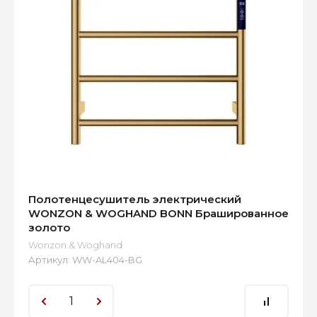
Полотенцесушитель электрический
WONZON & WOGHAND BONN Брашированное
золото
Wonzon & Woghand
Артикул:
WW-AL404-BG