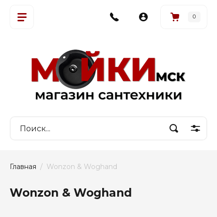
0
Главная
  /  Wonzon & Woghand
Wonzon & Woghand