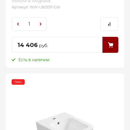
Wonzon & Woghand
Артикул:
WW-UB5157-GW
14 406
руб.
Есть в наличии
New