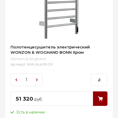
Полотенцесушитель электрический
WONZON & WOGHAND BONN Хром
Wonzon & Woghand
Артикул:
WW-AL409-CR
51 320
руб.
Есть в наличии