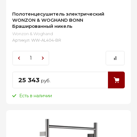
Полотенцесушитель электрический
WONZON & WOGHAND BONN
Брашированный никель
Wonzon & Woghand
Артикул:
WW-AL404-BR
25 343
руб.
Есть в наличии