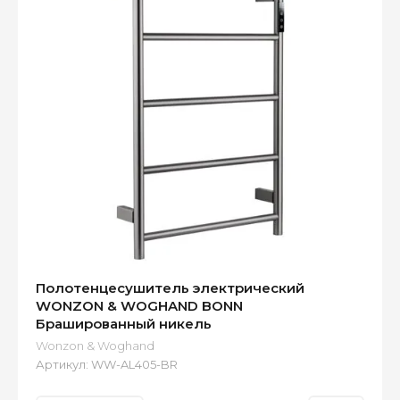
Полотенцесушитель электрический
WONZON & WOGHAND BONN
Брашированный никель
Wonzon & Woghand
Артикул:
WW-AL405-BR