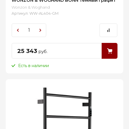
WONZON & WOGHAND BONN Темный графит
Wonzon & Woghand
Артикул:
WW-AL404-GM
25 343
руб.
Есть в наличии