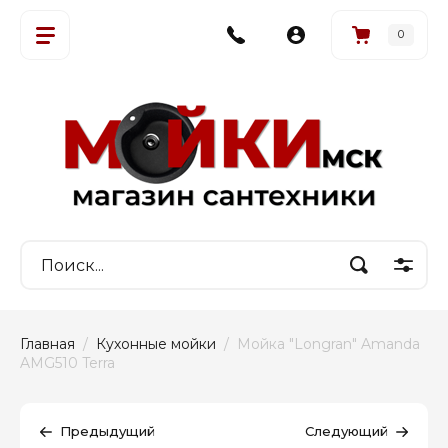
0
Главная
  /  
Кухонные мойки
  /  Мойка "Longran" Amanda 
AMG510 Terra
Предыдущий
Следующий