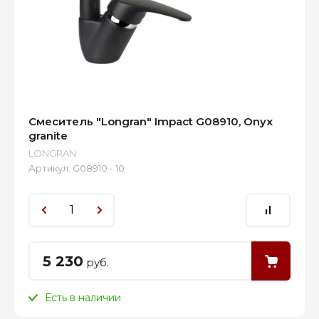
Смеситель "Longran" Impact G08910, Onyx
granite
LONGRAN
Артикул:
G08910 - 10
5 230
руб.
Есть в наличии