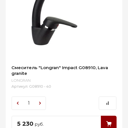
Смеситель "Longran" Impact G08910, Lava
granite
LONGRAN
Артикул:
G08910 - 40
5 230
руб.